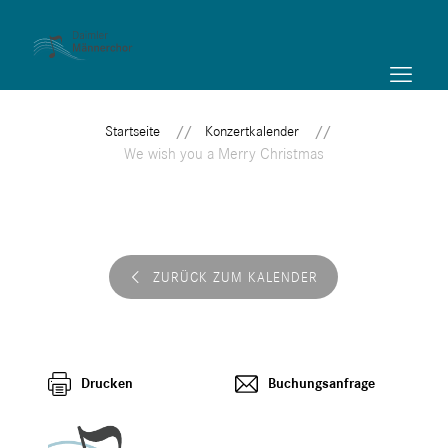
Startseite
Konzertkalender
We wish you a Merry Christmas
ZURÜCK ZUM KALENDER
Drucken
Buchungsanfrage