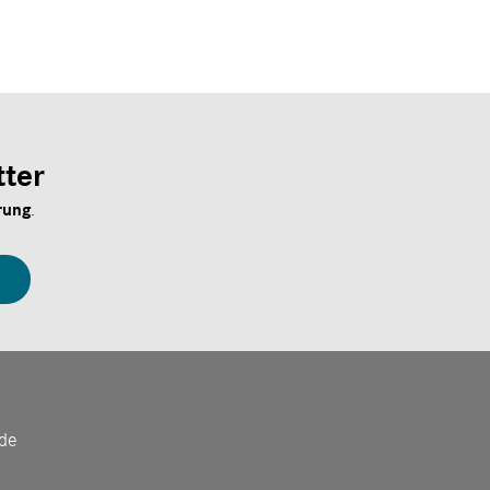
ter
rung
.
de