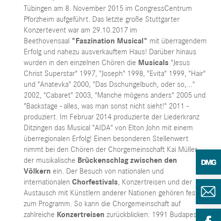
Tübingen am 8. November 2015 im CongressCentrum
Pforzheim aufgeführt. Das letzte große Stuttgarter
Konzertevent war am 29.10.2017 im
Beethovensaal
"Faszination Musical"
mit überragendem
Erfolg und nahezu ausverkauftem Haus! Darüber hinaus
wurden in den einzelnen Chören die
Musicals
"Jesus
Christ Superstar" 1997, "Joseph" 1998, "Evita" 1999, "Hair"
und "Anatevka" 2000, "Das Dschungelbuch, oder so,..."
2002, "Cabaret" 2003, "Manche mögens anders" 2005 und
"Backstage - alles, was man sonst nicht sieht!" 2011 -
produziert. Im Februar 2014 produzierte der Liederkranz
Ditzingen das Musical "AIDA" von Elton John mit einem
überregionalen Erfolg! Einen besonderen Stellenwert
nimmt bei den Chören der Chorgemeinschaft Kai Müller
der musikalische
Brückenschlag zwischen den
Völkern
ein. Der Besuch von nationalen und
internationalen
Chorfestivals
, Konzertreisen und der
Austausch mit Künstlern anderer Nationen gehören fest
zum Programm. So kann die Chorgemeinschaft auf
zahlreiche
Konzertreisen
zurückblicken: 1991 Budapest