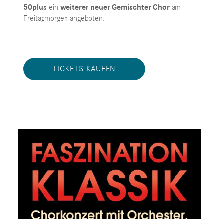
50plus
ein
weiterer neuer Gemischter Chor
am
Freitagmorgen angeboten.
TICKETS KAUFEN