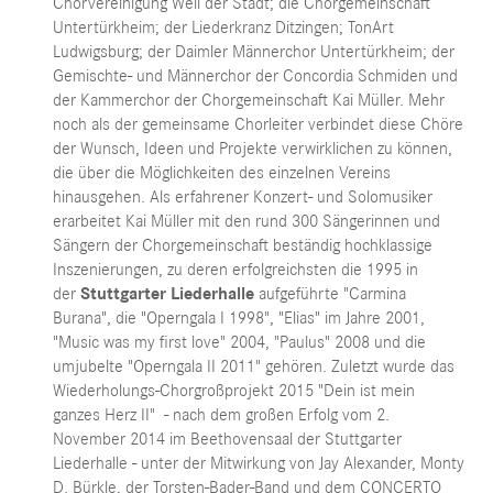
Chorvereinigung Weil der Stadt; die Chorgemeinschaft
Untertürkheim; der Liederkranz Ditzingen; TonArt
Ludwigsburg; der Daimler Männerchor Untertürkheim; der
Gemischte- und Männerchor der Concordia Schmiden und
der Kammerchor der Chorgemeinschaft Kai Müller. Mehr
noch als der gemeinsame Chorleiter verbindet diese Chöre
der Wunsch, Ideen und Projekte verwirklichen zu können,
die über die Möglichkeiten des einzelnen Vereins
hinausgehen. Als erfahrener Konzert- und Solomusiker
erarbeitet Kai Müller mit den rund 300 Sängerinnen und
Sängern der Chorgemeinschaft beständig hochklassige
Inszenierungen, zu deren erfolgreichsten die 1995 in
der
Stuttgarter Liederhalle
aufgeführte "Carmina
Burana", die "Operngala I 1998", "Elias" im Jahre 2001,
"Music was my first love" 2004, "Paulus" 2008 und die
umjubelte "Operngala II 2011" gehören. Zuletzt wurde das
Wiederholungs-Chorgroßprojekt 2015 "Dein ist mein
ganzes Herz II" - nach dem großen Erfolg vom 2.
November 2014 im Beethovensaal der Stuttgarter
Liederhalle - unter der Mitwirkung von Jay Alexander, Monty
D. Bürkle, der Torsten-Bader-Band und dem CONCERTO