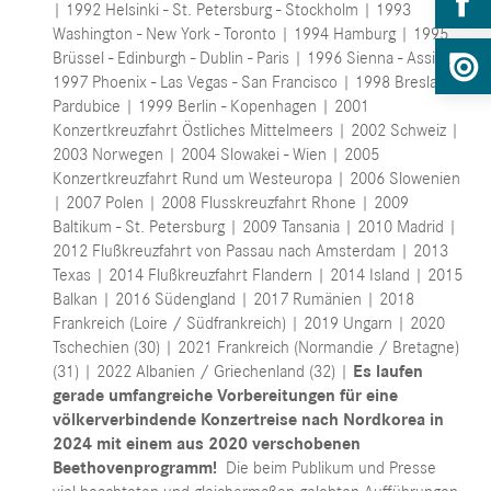
| 1992 Helsinki - St. Petersburg - Stockholm | 1993
Washington - New York - Toronto | 1994 Hamburg | 1995
Brüssel - Edinburgh - Dublin - Paris | 1996 Sienna - Assisi |
1997 Phoenix - Las Vegas - San Francisco | 1998 Breslau -
Pardubice | 1999 Berlin - Kopenhagen | 2001
Konzertkreuzfahrt Östliches Mittelmeers | 2002 Schweiz |
2003 Norwegen | 2004 Slowakei - Wien | 2005
Konzertkreuzfahrt Rund um Westeuropa | 2006 Slowenien
| 2007 Polen | 2008 Flusskreuzfahrt Rhone | 2009
Baltikum - St. Petersburg | 2009 Tansania | 2010 Madrid |
2012 Flußkreuzfahrt von Passau nach Amsterdam | 2013
Texas | 2014 Flußkreuzfahrt Flandern | 2014 Island | 2015
Balkan | 2016 Südengland | 2017 Rumänien | 2018
Frankreich (Loire / Südfrankreich) | 2019 Ungarn | 2020
Tschechien (30) | 2021 Frankreich (Normandie / Bretagne)
(31) | 2022 Albanien / Griechenland (32) |
Es laufen
gerade umfangreiche Vorbereitungen für eine
völkerverbindende Konzertreise nach Nordkorea in
2024 mit einem aus 2020 verschobenen
Beethovenprogramm!
Die beim Publikum und Presse