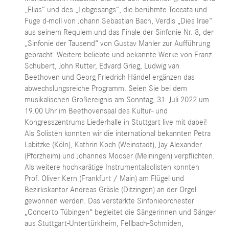
„Elias“ und des „Lobgesangs“, die berühmte Toccata und
Fuge d-moll von Johann Sebastian Bach, Verdis „Dies Irae“
aus seinem Requiem und das Finale der Sinfonie Nr. 8, der
„Sinfonie der Tausend“ von Gustav Mahler zur Aufführung
gebracht. Weitere beliebte und bekannte Werke von Franz
Schubert, John Rutter, Edvard Grieg, Ludwig van
Beethoven und Georg Friedrich Händel ergänzen das
abwechslungsreiche Programm. Seien Sie bei dem
musikalischen Großereignis am Sonntag, 31. Juli 2022 um
19.00 Uhr im Beethovensaal des Kultur- und
Kongresszentrums Liederhalle in Stuttgart live mit dabei!
Als Solisten konnten wir die international bekannten Petra
Labitzke (Köln), Kathrin Koch (Weinstadt), Jay Alexander
(Pforzheim) und Johannes Mooser (Meiningen) verpflichten.
Als weitere hochkarätige Instrumentalsolisten konnten
Prof. Oliver Kern (Frankfurt / Main) am Flügel und
Bezirkskantor Andreas Gräsle (Ditzingen) an der Orgel
gewonnen werden. Das verstärkte Sinfonieorchester
„Concerto Tübingen“ begleitet die Sängerinnen und Sänger
aus Stuttgart-Untertürkheim, Fellbach-Schmiden,