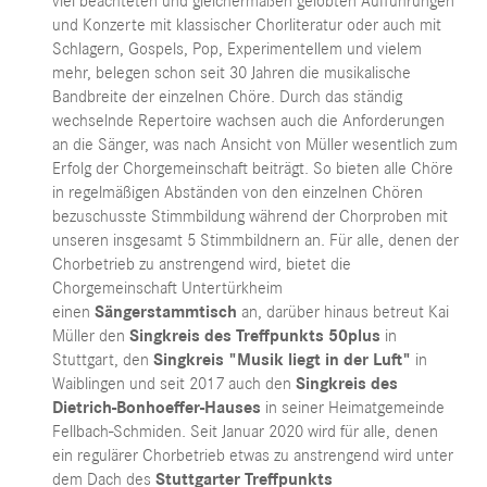
viel beachteten und gleichermaßen gelobten Aufführungen
und Konzerte mit klassischer Chorliteratur oder auch mit
Schlagern, Gospels, Pop, Experimentellem und vielem
mehr, belegen schon seit 30 Jahren die musikalische
Bandbreite der einzelnen Chöre. Durch das ständig
wechselnde Repertoire wachsen auch die Anforderungen
an die Sänger, was nach Ansicht von Müller wesentlich zum
Erfolg der Chorgemeinschaft beiträgt. So bieten alle Chöre
in regelmäßigen Abständen von den einzelnen Chören
bezuschusste Stimmbildung während der Chorproben mit
unseren insgesamt 5 Stimmbildnern an. Für alle, denen der
Chorbetrieb zu anstrengend wird, bietet die
Chorgemeinschaft Untertürkheim
einen
Sängerstammtisch
an, darüber hinaus betreut Kai
Müller den
Singkreis des Treffpunkts 50plus
in
Stuttgart, den
Singkreis "Musik liegt in der Luft"
in
Waiblingen und seit 2017 auch den
Singkreis des
Dietrich-Bonhoeffer-Hauses
in seiner Heimatgemeinde
Fellbach-Schmiden. Seit Januar 2020 wird für alle, denen
ein regulärer Chorbetrieb etwas zu anstrengend wird unter
dem Dach des
Stuttgarter Treffpunkts